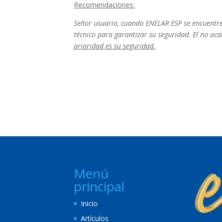
Recomendaciones:
Señor usuario, cuando ENELAR ESP se encuentre
técnico para garantizar su seguridad. El no aca
prioridad es su seguridad.
Menú
principal
Inicio
Artículos