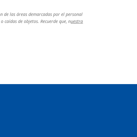
ón de las áreas demarcadas por el personal
 o caídas de objetos. Recuerde que, n
uestra