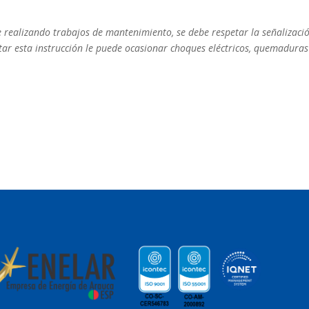
 realizando trabajos de mantenimiento, se debe respetar la señalizaci
tar esta instrucción le puede ocasionar choques eléctricos, quemaduras