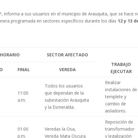
 informa a sus usuarios en el municipio de Arauquita, que se hace 
manera programada en sectores específicos durante los días
12 y 13 d
HORARIO
SECTOR AFECTADO
TRABAJO
IO
FINAL
VEREDA
EJECUTAR
Realizar
Todos los usuarios
instalaciones de
0
11:00
que dependan de la
templete y
a.m.
subestación Arauquita
cambio de
y la Esmeralda.
aisladores.
Reposición de
0
01:00
Veredas la Osa,
transformador
p.m.
Vereda Mata Oscura.
y legalización