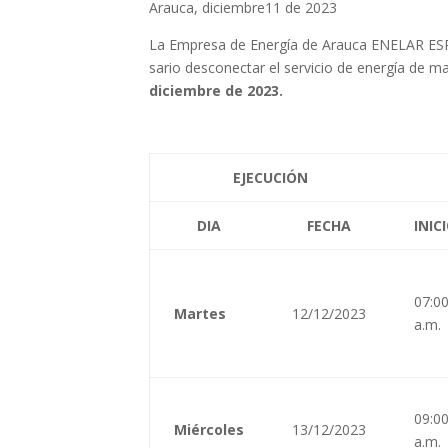
Arauca, diciembre11 de 2023
La
Empresa
de Energía de Arauca ENELAR ESP,
sario desconectar el servicio de energía de 
diciembre
de 2023.
EJECUCIÓN
DIA
FECHA
INIC
07:0
Martes
12/12/2023
a.m.
09:0
Miércoles
13/12/2023
a.m.